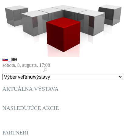
sobota, 8. augusta, 17:08
AKTUÁLNA VÝSTAVA
BURZA STAROŽITNOSTÍ A GAZDOVSKÉ TRHY
NASLEDUJÚCE AKCIE
BURZA STAROŽITNOSTÍ A GAZDOVSKÉ TRHY
TRENČIANSKY ROBOTICKÝ DEŃ
PARTNERI