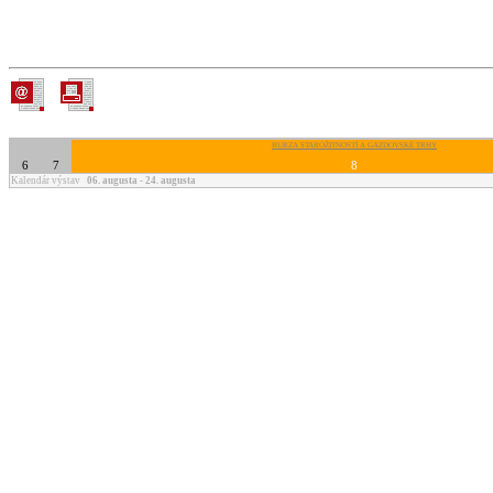
BURZA STAROŽITNOSTÍ A GAZDOVSKÉ TRHY
6
7
8
Kalendár výstav
06. augusta - 24. augusta