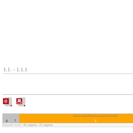
1.1. - 1.1.1
BURZA STAROŽITNOSTÍ A GAZDOVSKÉ TRHY
6
7
8
Kalendár výstav
06. augusta - 24. augusta