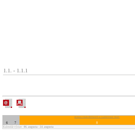
1.1. - 1.1.1
BURZA STAROŽITNOSTÍ A GAZDOVSKÉ TRHY
6
7
8
Kalendár výstav
06. augusta - 24. augusta