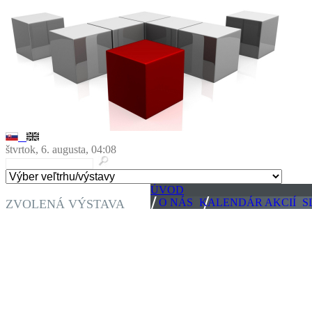
štvrtok, 6. augusta, 04:08
ÚVOD
O NÁS
KALENDÁR AKCIÍ
S
ZVOLENÁ VÝSTAVA