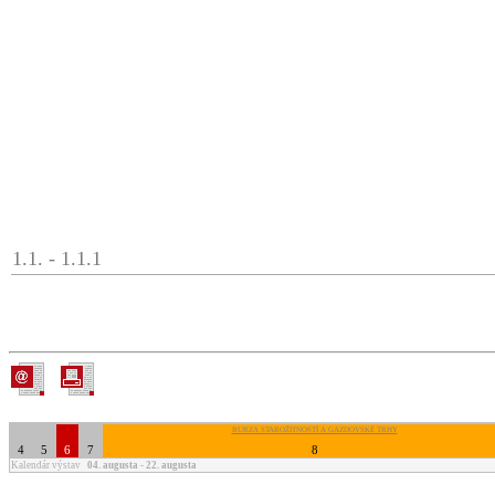
1.1. - 1.1.1
BURZA STAROŽITNOSTÍ A GAZDOVSKÉ TRHY
4
5
6
7
8
Kalendár výstav
04. augusta - 22. augusta