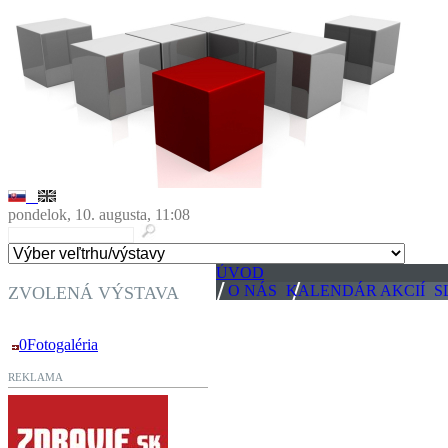
pondelok, 10. augusta, 11:08
ÚVOD
O NÁS
KALENDÁR AKCIÍ
S
ZVOLENÁ VÝSTAVA
0Fotogaléria
REKLAMA