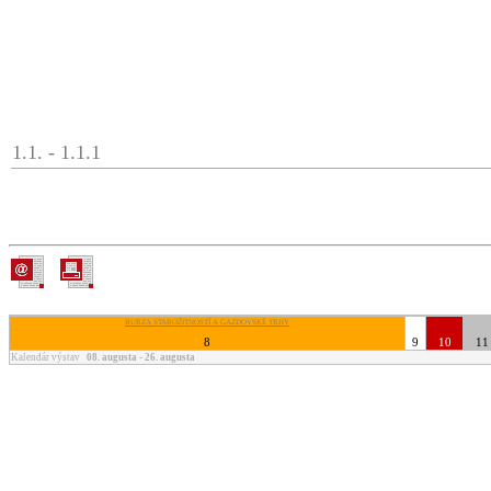
1.1. - 1.1.1
BURZA STAROŽITNOSTÍ A GAZDOVSKÉ TRHY
8
9
10
11
Kalendár výstav
08. augusta - 26. augusta