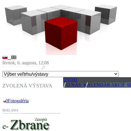
štvrtok, 6. augusta, 12:08
ÚVOD
O NÁS
KALENDÁR AKCIÍ
S
ZVOLENÁ VÝSTAVA
0Fotogaléria
REKLAMA