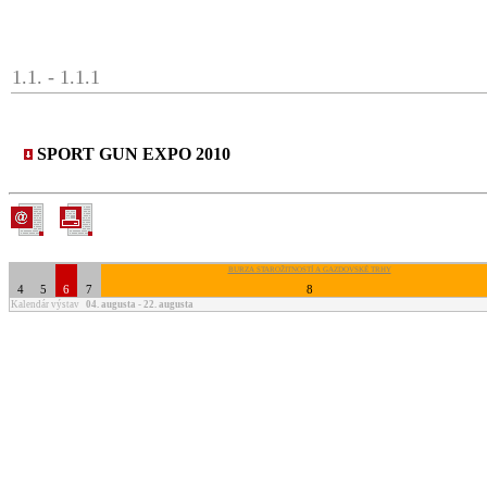
1.1. - 1.1.1
SPORT GUN EXPO 2010
BURZA STAROŽITNOSTÍ A GAZDOVSKÉ TRHY
4
5
6
7
8
Kalendár výstav
04. augusta - 22. augusta