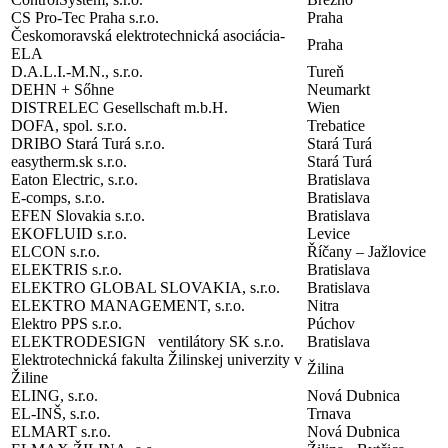
CS Pro-Tec Praha s.r.o.
Praha
Českomoravská elektrotechnická asociácia-
Praha
ELA
D.A.L.I.-M.N., s.r.o.
Tureň
DEHN + Sőhne
Neumarkt
DISTRELEC Gesellschaft m.b.H.
Wien
DOFA, spol. s.r.o.
Trebatice
DRIBO Stará Turá s.r.o.
Stará Turá
easytherm.sk s.r.o.
Stará Turá
Eaton Electric, s.r.o.
Bratislava
E-comps, s.r.o.
Bratislava
EFEN Slovakia s.r.o.
Bratislava
EKOFLUID s.r.o.
Levice
ELCON s.r.o.
Říčany – Jažlovice
ELEKTRIS s.r.o.
Bratislava
ELEKTRO GLOBAL SLOVAKIA, s.r.o.
Bratislava
ELEKTRO MANAGEMENT, s.r.o.
Nitra
Elektro PPS s.r.o.
Púchov
ELEKTRODESIGN ventilátory SK s.r.o.
Bratislava
Elektrotechnická fakulta Žilinskej univerzity v
Žilina
Žiline
ELING, s.r.o.
Nová Dubnica
EL-INŠ, s.r.o.
Trnava
ELMART s.r.o.
Nová Dubnica