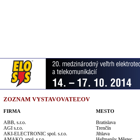
ZOZNAM VYSTAVOVATEĽOV
FIRMA
MESTO
ABB, s.r.o.
Bratislava
AGI s.r.o.
Trenčín
AKI-ELECTRONIC spol. s.r.o.
Jihlava
AMAKO, spol. s.r.o.
Heřmanův Městec