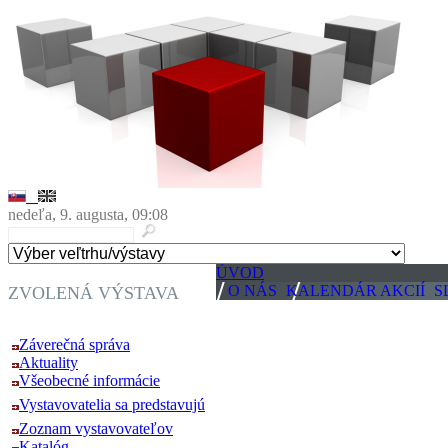
nedeľa, 9. augusta, 09:08
ÚVOD
O NÁS
KALENDÁR AKCIÍ
S
ZVOLENÁ VÝSTAVA
ELO SYS 2014
Záverečná správa
Aktuality
Všeobecné informácie
Vystavovatelia sa predstavujú
Zoznam vystavovateľov
Katalóg