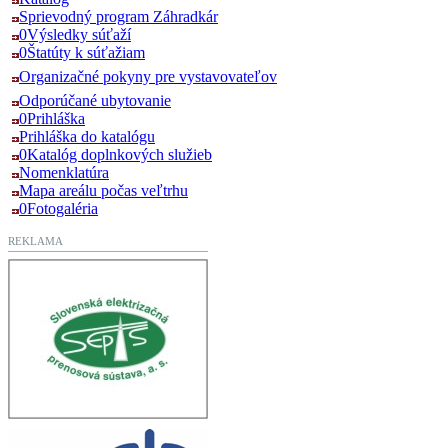
Sprievodný program Záhradkár
0Výsledky súťaží
0Štatúty k súťažiam
Organizačné pokyny pre vystavovateľov
Odporúčané ubytovanie
0Prihláška
Prihláška do katalógu
0Katalóg doplnkových služieb
Nomenklatúra
Mapa areálu počas veľtrhu
0Fotogaléria
REKLAMA