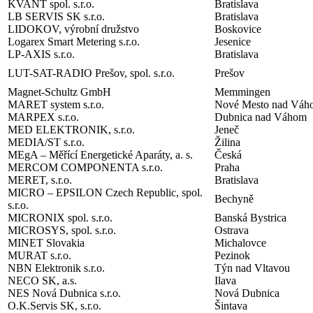
KVANT spol. s.r.o.
Bratislava
LB SERVIS SK s.r.o.
Bratislava
LIDOKOV, výrobní družstvo
Boskovice
Logarex Smart Metering s.r.o.
Jesenice
LP-AXIS s.r.o.
Bratislava
LUT-SAT-RADIO Prešov, spol. s.r.o.
Prešov
Magnet-Schultz GmbH
Memmingen
MARET system s.r.o.
Nové Mesto nad Váh
MARPEX s.r.o.
Dubnica nad Váhom
MED ELEKTRONIK, s.r.o.
Jeneč
MEDIA/ST s.r.o.
Žilina
MEgA
– Měřící Energetické Aparáty, a. s.
Česká
MERCOM COMPONENTA s.r.o.
Praha
MERET, s.r.o.
Bratislava
MICRO – EPSILON Czech Republic, spol.
Bechyně
s.r.o.
MICRONIX spol. s.r.o.
Banská Bystrica
MICROSYS, spol. s.r.o.
Ostrava
MINET Slovakia
Michalovce
MURAT s.r.o.
Pezinok
NBN Elektronik s.r.o.
Týn nad Vltavou
NECO SK, a.s.
Ilava
NES Nová Dubnica s.r.o.
Nová Dubnica
O.K.Servis SK, s.r.o.
Šintava