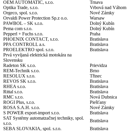
OEM AUTOMATIC, s.r.o.
Trnava
Optika Trade, s.r.o.
Vrbová nad Váhom
Orgeco, spol. s.r.o.
Nové Zámky
Orvaldi Power Protection Sp.z o.o.
Warsaw
PAWBOL – SK s.r.o.
Dolný Kubín
Pema com s.r.o.
Dolný Kubín
Pepperl + Fuchs s.r.o.
Praha
PHOENIX CONTACT, s.r.o.
Bratislava
PPA CONTROLL a.s.
Bratislava
PROELEKTRO spol. s.r.o.
Bratislava
Prvá vyvíjaná elektrická motokára na
Slovensku
Radeton SK s.r.o.
Prievidza
REM-Technik s.r.o.
Brno
RESOLUX s.r.o.
Třinec
REVOS SK s.r.o.
Bratislava
RHEA s.r.o.
Bratislava
Rittal s.r.o.
Bratislava
RMC s.r.o.
Nová Dubnica
ROGI Plus, s.r.o.
Piešťany
ROSA S.A.H. s.r.o.
Nové Zámky
S POWER export-import s.r.o.
Bratislava
SAT Systémy automatzačnej techniky, spol.
Bratislava
s.r.o.
SEBA SLOVAKIA, spol. s.r.o.
Bratislava