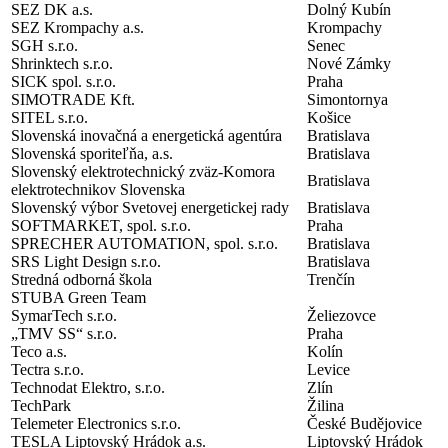
SEZ DK a.s.
Dolný Kubín
SEZ Krompachy a.s.
Krompachy
SGH s.r.o.
Senec
Shrinktech s.r.o.
Nové Zámky
SICK spol. s.r.o.
Praha
SIMOTRADE Kft.
Simontornya
SITEL s.r.o.
Košice
Slovenská inovačná a energetická agentúra
Bratislava
Slovenská sporiteľňa, a.s.
Bratislava
Slovenský elektrotechnický zväz-Komora
Bratislava
elektrotechnikov Slovenska
Slovenský výbor Svetovej energetickej rady
Bratislava
SOFTMARKET, spol. s.r.o.
Praha
SPRECHER AUTOMATION, spol. s.r.o.
Bratislava
SRS Light Design s.r.o.
Bratislava
Stredná odborná škola
Trenčín
STUBA Green Team
SymarTech s.r.o.
Želiezovce
„TMV SS“ s.r.o.
Praha
Teco a.s.
Kolín
Tectra s.r.o.
Levice
Technodat Elektro, s.r.o.
Zlín
TechPark
Žilina
Telemeter Electronics s.r.o.
České Budějovice
TESLA Liptovský Hrádok a.s.
Liptovský Hrádok