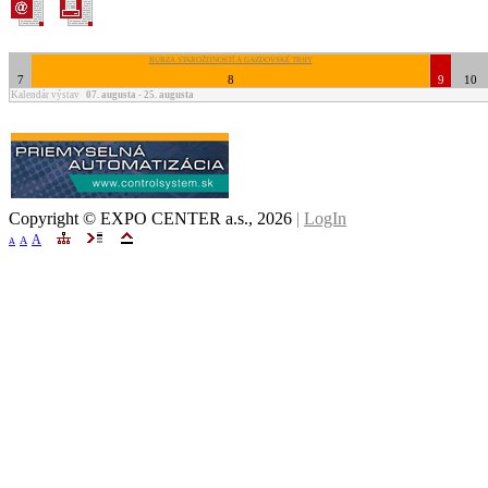
BURZA STAROŽITNOSTÍ A GAZDOVSKÉ TRHY
7
8
9
10
Kalendár výstav
07. augusta - 25. augusta
Copyright © EXPO CENTER a.s.,
2026
|
LogIn
A
A
A