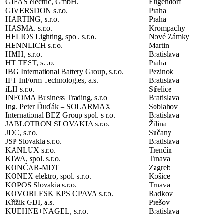
GIFAS electric, GmbH.
Eugendorf
GIVERSDON s.r.o.
Praha
HARTING, s.r.o.
Praha
HASMA, s.r.o.
Krompachy
HELIOS Lighting, spol. s.r.o.
Nové Zámky
HENNLICH s.r.o.
Martin
HMH, s.r.o.
Bratislava
HT TEST, s.r.o.
Praha
IBG International Battery Group, s.r.o.
Pezinok
IFT InForm Technologies, a.s.
Bratislava
iLH s.r.o.
Střelice
INFOMA Business Trading, s.r.o.
Bratislava
Ing. Peter Ďuďák – SOLARMAX
Soblahov
International BEZ Group spol. s r.o.
Bratislava
JABLOTRON SLOVAKIA s.r.o.
Žilina
JDC, s.r.o.
Sučany
JSP Slovakia s.r.o.
Bratislava
KANLUX s.r.o.
Trenčín
KIWA, spol. s.r.o.
Trnava
KONČAR-MDT
Zagreb
KONEX elektro, spol. s.r.o.
Košice
KOPOS Slovakia s.r.o.
Trnava
KOVOBLESK KPS OPAVA s.r.o.
Radkov
Křížik GBI, a.s.
Prešov
KUEHNE+NAGEL, s.r.o.
Bratislava