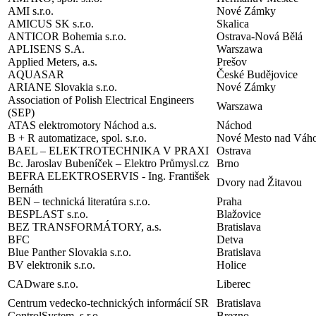
AMI s.r.o.
Nové Zámky
AMICUS SK s.r.o.
Skalica
ANTICOR Bohemia s.r.o.
Ostrava-Nová Bělá
APLISENS S.A.
Warszawa
Applied Meters, a.s.
Prešov
AQUASAR
České Budějovice
ARIANE Slovakia s.r.o.
Nové Zámky
Association of Polish Electrical Engineers
Warszaw
(SEP)
ATAS elektromotory Náchod a.s.
Náchod
B + R automatizace, spol. s.r.o.
Nové Mesto nad Váh
BAEL – ELEKTROTECHNIKA V PRAXI
Ostrava
Bc. Jaroslav Bubeníček – Elektro Průmysl.cz
Brno
BEFRA ELEKTROSERVIS - Ing. František
Dvory nad Žitavou
Bernáth
BEN – technická literatúra s.r.o.
Praha
BESPLAST s.r.o.
Blažovice
BEZ TRANSFORMÁTORY, a.s.
Bratislava
BFC
Detva
Blue Panther Slovakia s.r.o.
Bratislava
BV elektronik s.r.o.
Holice
CADware s.r.o.
Liberec
Centrum vedecko-technických informácií SR
Bratislava
ControlSystem, s.r.o.
Brezno