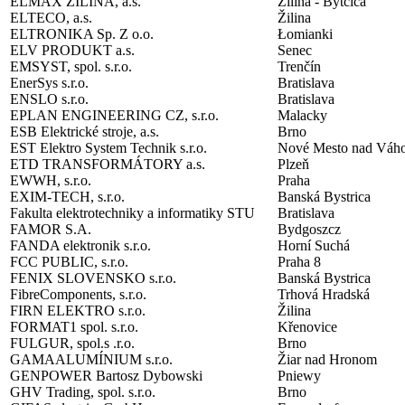
ELMAX ŽILINA, a.s.
Žilina - Bytčica
ELTECO, a.s.
Žilina
ELTRONIKA Sp. Z o.o.
Łomianki
ELV PRODUKT a.s.
Senec
EMSYST, spol. s.r.o.
Trenčín
EnerSys s.r.o.
Bratislava
ENSLO s.r.o.
Bratislava
EPLAN ENGINEERING CZ, s.r.o.
Malac
ESB Elektrické stroje, a.s.
Brno
EST Elektro System Technik s.r.o.
Nové Mesto nad Váh
ETD TRANSFORMÁTORY a.s.
Plzeň
EWWH, s.r.o.
Praha
EXIM-TECH, s.r.o.
Banská Bystrica
Fakulta elektrotechniky a informatiky STU
Bratislava
FAMOR S.A.
Bydgoszcz
FANDA elektronik s.r.o.
Horní Suchá
FCC PUBLIC, s.r.o.
Praha 8
FENIX SLOVENSKO s.r.o.
Banská Bystrica
FibreComponents, s.r.o.
Trhová Hradská
FIRN ELEKTRO s.r.o.
Žilina
FORMAT1 spol. s.r.o.
Křenovice
FULGUR, spol.s .r.o.
Brno
GAMAALUMÍNIUM s.r.o.
Žiar nad Hronom
GENPOWER Bartosz Dybowski
Pniewy
GHV Trading, spol. s.r.o.
Brno