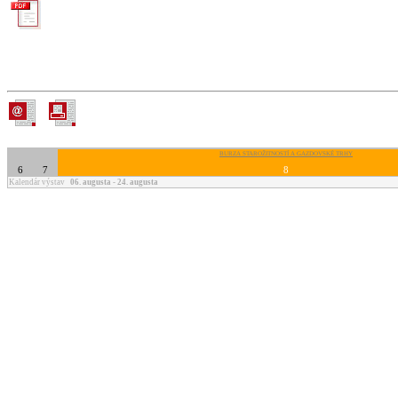
BURZA STAROŽITNOSTÍ A GAZDOVSKÉ TRHY
6
7
8
Kalendár výstav
06. augusta - 24. augusta