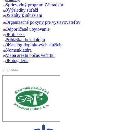
Sprievodný program Záhradkár
0Výsledky súťaží
0Štatúty k súťažiam
Organizačné pokyny pre vystavovateľov
Odporúčané ubytovanie
0Prihláška
Prihláška do katalógu
0Katalóg doplnkových služieb
Nomenklatúra
Mapa areálu počas veľtrhu
0Fotogaléria
REKLAMA