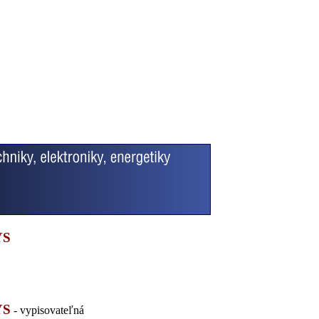
YS
YS
- vypisovateľná