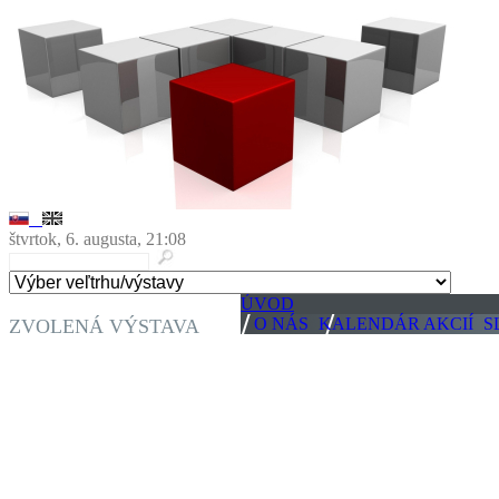
štvrtok, 6. augusta, 21:08
ÚVOD
O NÁS
KALENDÁR AKCIÍ
S
ZVOLENÁ VÝSTAVA