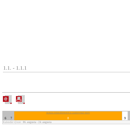
1.1. - 1.1.1
BURZA STAROŽITNOSTÍ A GAZDOVSKÉ TRHY
6
7
8
9
Kalendár výstav
06. augusta - 24. augusta