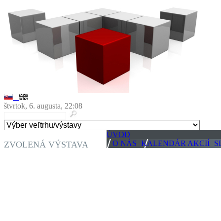
štvrtok, 6. augusta, 22:08
ÚVOD
O NÁS
KALENDÁR AKCIÍ
S
ZVOLENÁ VÝSTAVA