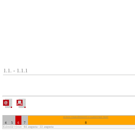
1.1. - 1.1.1
BURZA STAROŽITNOSTÍ A GAZDOVSKÉ TRHY
4
5
6
7
8
Kalendár výstav
04. augusta - 22. augusta