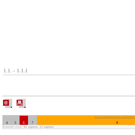
1.1. - 1.1.1
BURZA STAROŽITNOSTÍ A GAZDOVSKÉ 
4
5
6
7
8
Kalendár výstav
04. augusta - 22. augusta