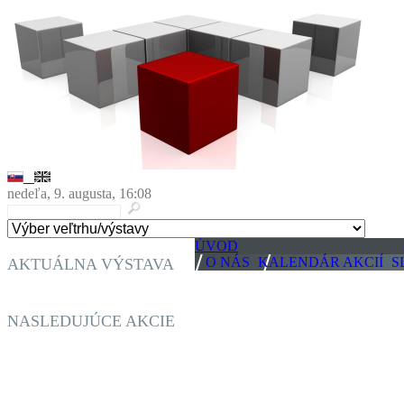
nedeľa, 9. augusta, 16:08
ÚVOD
O NÁS
KALENDÁR AKCIÍ
S
AKTUÁLNA VÝSTAVA
BURZA STAROŽITNOSTÍ A GAZDOVSKÉ TRHY
NASLEDUJÚCE AKCIE
TRENČIANSKY ROBOTICKÝ DEŃ
BURZA STAROŽITNOSTÍ A GAZDOVSKÉ TRHY
AKVATERA