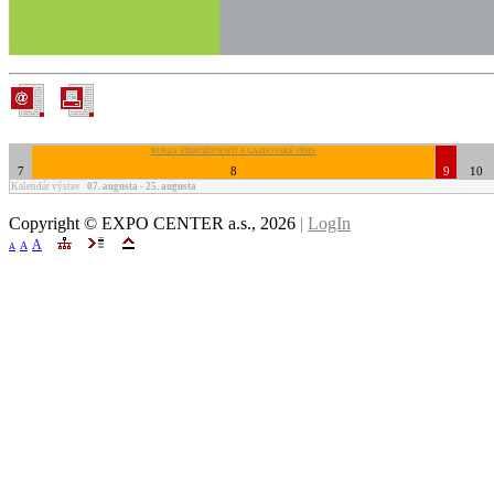
BURZA STAROŽITNOSTÍ A GAZDOVSKÉ TRHY
7
8
9
10
Kalendár výstav
07. augusta - 25. augusta
Copyright © EXPO CENTER a.s.,
2026
|
LogIn
A
A
A