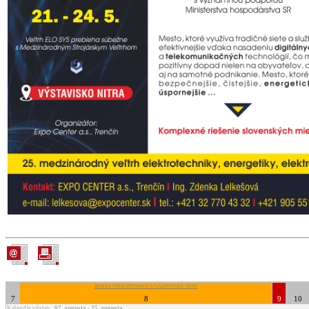
BURZA STAROŽITNOSTÍ A GAZDOVSKÉ TRHY
7
8
9
10
Kalendár výstav
07. augusta - 25. augusta