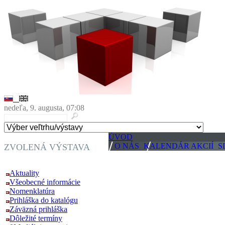
nedeľa, 9. augusta, 07:08
ÚVOD
O NÁS
KALENDÁR AKCIÍ
S
ZVOLENÁ VÝSTAVA
ELO SYS 2019
Aktuality
Všeobecné informácie
Nomenklatúra
Prihláška do katalógu
Záväzná prihláška
Dôležité termíny